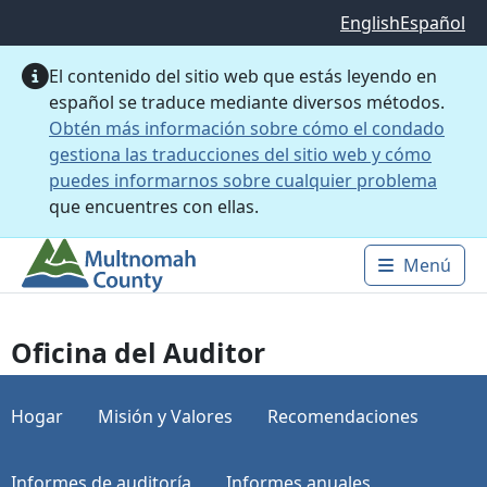
Saltar al contenido principal
English
Español
El contenido del sitio web que estás leyendo en
español se traduce mediante diversos métodos.
Obtén más información sobre cómo el condado
gestiona las traducciones del sitio web y cómo
puedes informarnos sobre cualquier problema
que encuentres con ellas.
Menú
Main 
Oficina del Auditor
Hogar
Misión y Valores
Recomendaciones
Informes de auditoría
Informes anuales