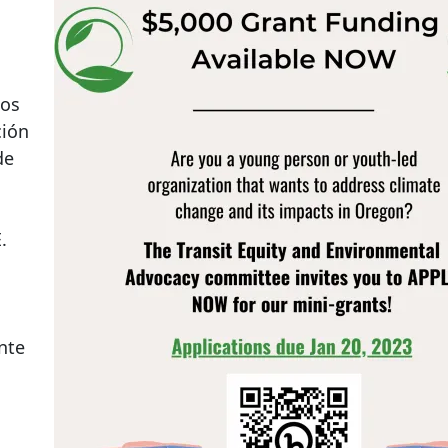
dos
ción
de
.
nte