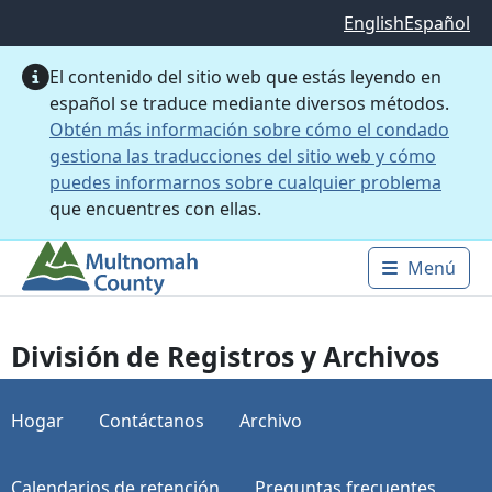
Saltar al contenido principal
English
Español
El contenido del sitio web que estás leyendo en
español se traduce mediante diversos métodos.
Obtén más información sobre cómo el condado
gestiona las traducciones del sitio web y cómo
puedes informarnos sobre cualquier problema
que encuentres con ellas.
Menú
Main 
División de Registros y Archivos
Hogar
Contáctanos
Archivo
Calendarios de retención
Preguntas frecuentes