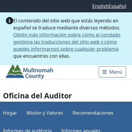
Saltar al contenido principal
English
Español
El contenido del sitio web que estás leyendo en
español se traduce mediante diversos métodos.
Obtén más información sobre cómo el condado
gestiona las traducciones del sitio web y cómo
puedes informarnos sobre cualquier problema
que encuentres con ellas.
Menú
Main 
Oficina del Auditor
Hogar
Misión y Valores
Recomendaciones
Informes de auditoría
Informes anuales