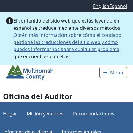
Saltar al contenido principal
English
Español
El contenido del sitio web que estás leyendo en
español se traduce mediante diversos métodos.
Obtén más información sobre cómo el condado
gestiona las traducciones del sitio web y cómo
puedes informarnos sobre cualquier problema
que encuentres con ellas.
Menú
Main 
Oficina del Auditor
Hogar
Misión y Valores
Recomendaciones
Informes de auditoría
Informes anuales