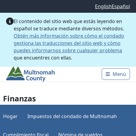
Saltar al contenido principal
English
Español
El contenido del sitio web que estás leyendo en
español se traduce mediante diversos métodos.
Obtén más información sobre cómo el condado
gestiona las traducciones del sitio web y cómo
puedes informarnos sobre cualquier problema
que encuentres con ellas.
Menú
Main 
Finanzas
Hogar
Impuestos del condado de Multnomah
Cumplimiento fiscal
Nómina de sueldos