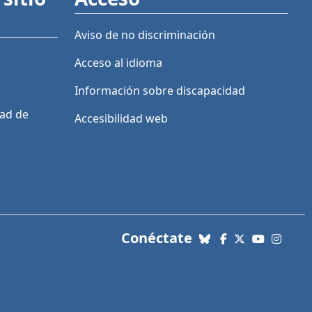
Aviso de no discriminación
Acceso al idioma
Información sobre discapacidad
dad de
Accesibilidad web
con nosotros. Enl
Conéctate
Bluesky
Facebook
X (Twitter)
YouTube
Insta