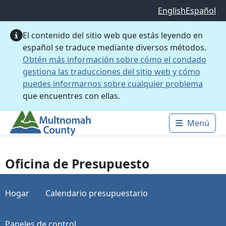
Saltar al contenido principal
English
Español
El contenido del sitio web que estás leyendo en
español se traduce mediante diversos métodos.
Obtén más información sobre cómo el condado
gestiona las traducciones del sitio web y cómo
puedes informarnos sobre cualquier problema
que encuentres con ellas.
Menú
Main 
Oficina de Presupuesto
Hogar
Calendario presupuestario
Paneles de control