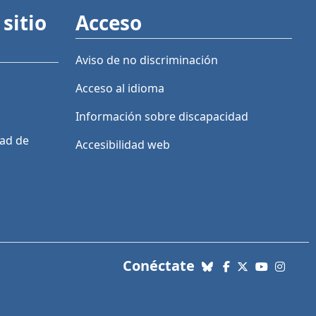
sitio
Acceso
Aviso de no discriminación
Acceso al idioma
Información sobre discapacidad
dad de
Accesibilidad web
con nosotros. Enl
Conéctate
Bluesky
Facebook
X (Twitter)
YouTube
Insta