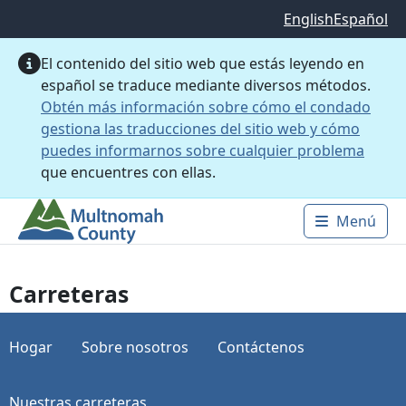
Saltar al contenido principal
English
Español
El contenido del sitio web que estás leyendo en
español se traduce mediante diversos métodos.
Obtén más información sobre cómo el condado
gestiona las traducciones del sitio web y cómo
puedes informarnos sobre cualquier problema
que encuentres con ellas.
Menú
Main 
Carreteras
Hogar
Sobre nosotros
Contáctenos
Nuestras carreteras