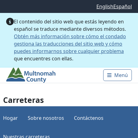
Saltar al contenido principal
English
Español
El contenido del sitio web que estás leyendo en
español se traduce mediante diversos métodos.
Obtén más información sobre cómo el condado
gestiona las traducciones del sitio web y cómo
puedes informarnos sobre cualquier problema
que encuentres con ellas.
Menú
Main 
Carreteras
Hogar
Sobre nosotros
Contáctenos
Nuestras carreteras