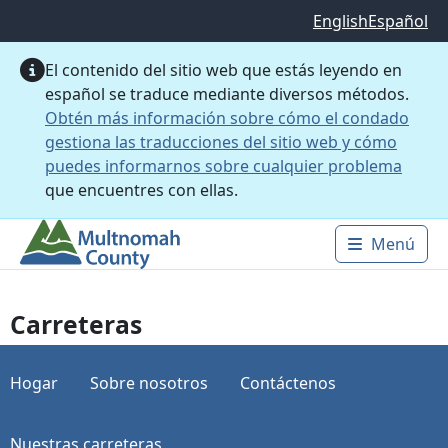
Saltar al contenido principal
English
Español
El contenido del sitio web que estás leyendo en
español se traduce mediante diversos métodos.
Obtén más información sobre cómo el condado
gestiona las traducciones del sitio web y cómo
puedes informarnos sobre cualquier problema
que encuentres con ellas.
Menú
Main 
Carreteras
Hogar
Sobre nosotros
Contáctenos
Nuestras carreteras