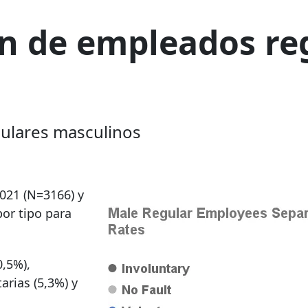
ón de empleados re
ulares masculinos
2021 (N=3166) y
por tipo para
0,5%),
arias (5,3%) y