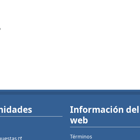
?
nidades
Información del 
web
Términos
puestas