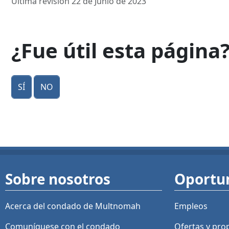
Última revisión 22 de Junio de 2023
¿Fue útil esta página
Sí
No
Sobre nosotros
Oportu
Acerca del condado de Multnomah
Empleos
Comuníquese con el condado
Ofertas y
pro