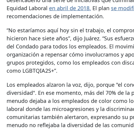
desencadenó una serie de iniciativas que culminar
Equidad Laboral
en abril de 2018.
El plan
se modif
recomendaciones de implementación.
“No estaríamos aquí hoy sin el trabajo, el compro
hicieron hace siete años”, dijo Juárez. “Sus esfu
del Condado para todos los empleados. El movimie
organización a repensar cómo involucramos y apo
grupos protegidos, como los empleados con disca
como LGBTQIA2S+”.
Los empleados alzaron la voz, dijo, porque "el 
diversidad". En ese momento, más del 70% de la pla
menudo dejaba a los empleados de color como los
laboral donde las microagresiones y la discrimin
comunitarias también alertaron, expresando su p
menudo no reflejaba la diversidad de las comunida