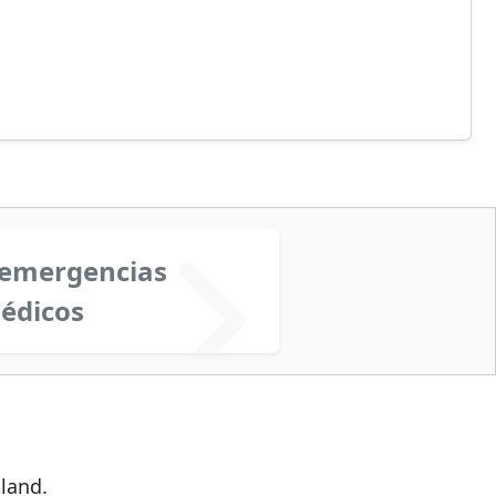
 emergencias
édicos
land.