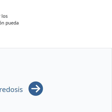
 los
ión pueda
bredosis