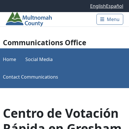
Skip to main content
English
Español
Menu
Main 
Communications Office
Home
Social Media
Contact Communications
Centro de Votación
Rápida en Gresham