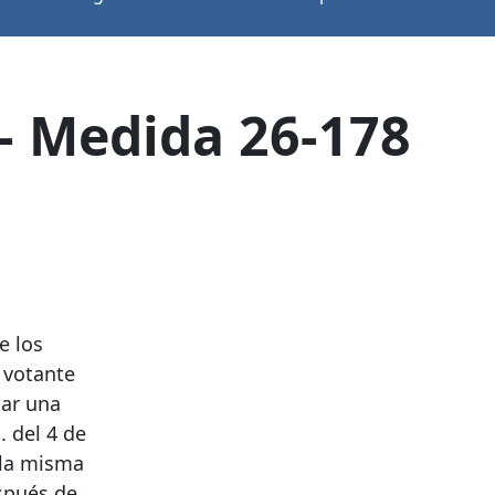
 - Medida 26-178
e los
 votante
tar una
. del 4 de
 la misma
espués de