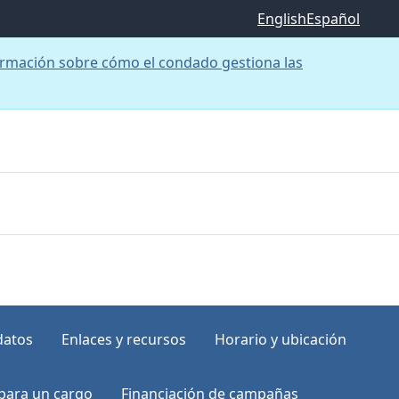
English
Español
rmación sobre cómo el condado gestiona las
datos
Enlaces y recursos
Horario y ubicación
para un cargo
Financiación de campañas