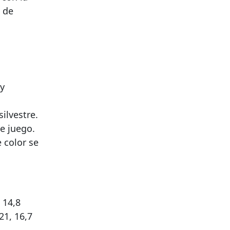
 de
 y
ilvestre.
e juego.
 color se
 14,8
21, 16,7