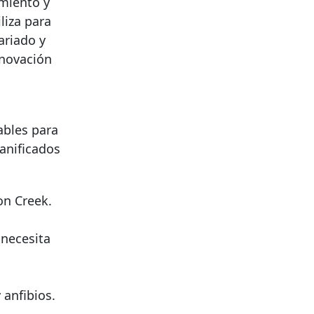
miento y
liza para
ariado y
enovación
ables para
lanificados
on Creek.
 necesita
 anfibios.