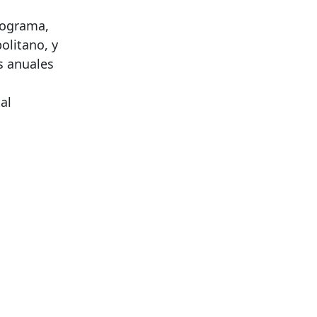
programa,
olitano, y
s anuales
al