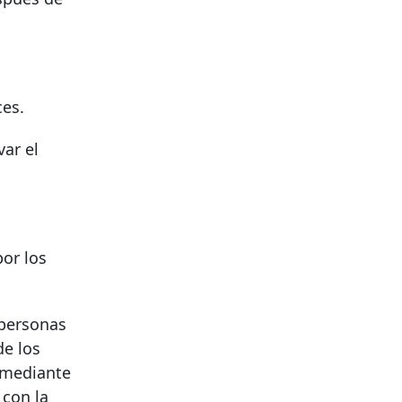
ces.
var el
or los
 personas
de los
 mediante
 con la