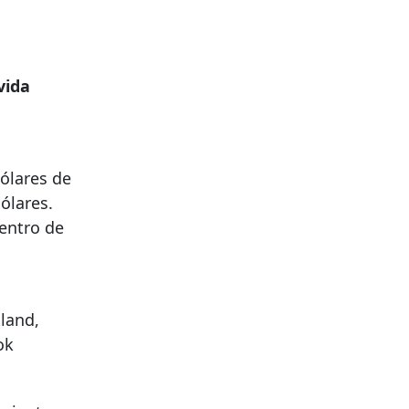
vida
dólares de
ólares.
entro de
land,
ok