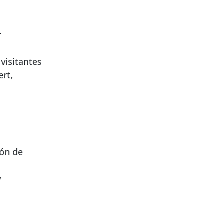
r
visitantes
rt,
ión de
y