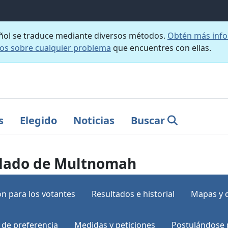
añol se traduce mediante diversos métodos.
Obtén más info
nos sobre cualquier problema
que encuentres con ellas.
s
Elegido
Noticias
Buscar
ondado de Multnomah
n para los votantes
Resultados e historial
Mapas y 
 de preferencia
Medidas y peticiones
Postulándose 