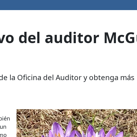
vo del auditor McG
 de la Oficina del Auditor y obtenga más
bién
 un
omo