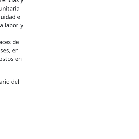
rencias y
unitaria
quidad e
 labor, y
aces de
eses, en
costos en
rio del