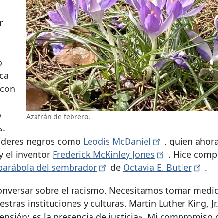
r
o
ica
 con
o
Azafrán de febrero.
s.
 líderes negros como
Leodis
McDaniel
, quien ahor
y el inventor
Frederick McKinley
Jones
. Hice comp
parábola del
sembrador
de
Octavia E.
Butler
.
y conversar sobre el racismo. Necesitamos tomar medi
ras instituciones y culturas. Martin Luther King, Jr.
ensión; es la presencia de justicia». Mi compromiso 