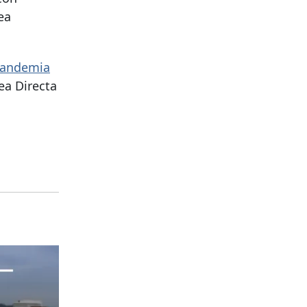
ea
 pandemia
ea Directa