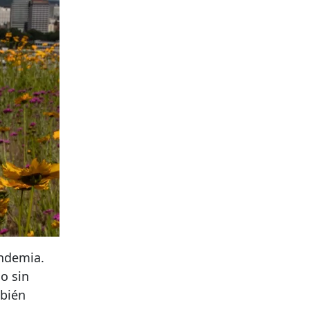
andemia.
o sin
mbién