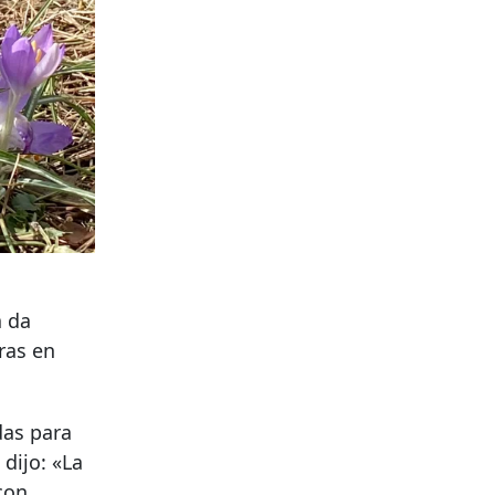
a da
ras en
das para
 dijo: «La
con