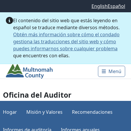
Saltar al contenido principal
English
Español
El contenido del sitio web que estás leyendo en
español se traduce mediante diversos métodos.
Obtén más información sobre cómo el condado
gestiona las traducciones del sitio web y cómo
puedes informarnos sobre cualquier problema
que encuentres con ellas.
Menú
Main 
Oficina del Auditor
Hogar
Misión y Valores
Recomendaciones
Informes de auditoría
Informes anuales