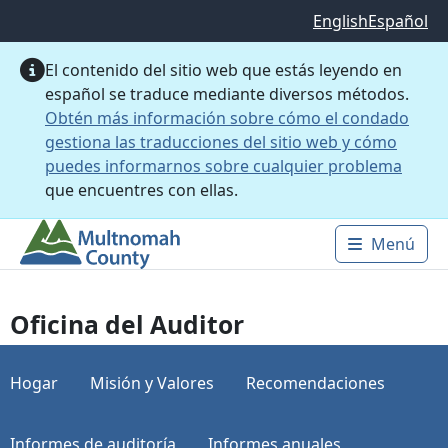
Saltar al contenido principal
English
Español
El contenido del sitio web que estás leyendo en
español se traduce mediante diversos métodos.
Obtén más información sobre cómo el condado
gestiona las traducciones del sitio web y cómo
puedes informarnos sobre cualquier problema
que encuentres con ellas.
Menú
Main 
Oficina del Auditor
Hogar
Misión y Valores
Recomendaciones
Informes de auditoría
Informes anuales