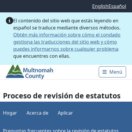
Saltar al contenido principal
English
Español
El contenido del sitio web que estás leyendo en
español se traduce mediante diversos métodos.
Obtén más información sobre cómo el condado
gestiona las traducciones del sitio web y cómo
puedes informarnos sobre cualquier problema
que encuentres con ellas.
Menú
Main 
Proceso de revisión de estatutos
Hogar
Acerca de
Aplicar
Preguntas frecuentes sobre la revisión de estatutos