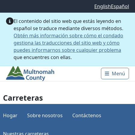
Saltar al contenido principal
English
Español
El contenido del sitio web que estás leyendo en
español se traduce mediante diversos métodos.
Obtén más información sobre cómo el condado
gestiona las traducciones del sitio web y cómo
puedes informarnos sobre cualquier problema
que encuentres con ellas.
Menú
Main 
Carreteras
Hogar
Sobre nosotros
Contáctenos
Nuestras carreteras