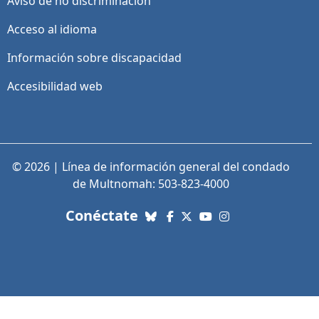
Aviso de no discriminación
Acceso al idioma
Información sobre discapacidad
Accesibilidad web
© 2026 | Línea de información general del condado
de Multnomah: 503-823-4000
con nosotros. Enlaces a re
Conéctate
Bluesky
Facebook
X (Twitter)
YouTube
Instagram