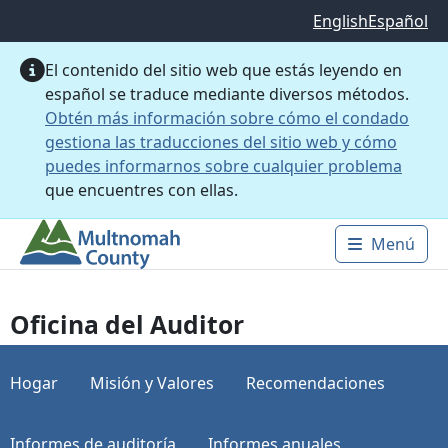
Saltar al contenido principal
English
Español
El contenido del sitio web que estás leyendo en
español se traduce mediante diversos métodos.
Obtén más información sobre cómo el condado
gestiona las traducciones del sitio web y cómo
puedes informarnos sobre cualquier problema
que encuentres con ellas.
Menú
Main 
Oficina del Auditor
Hogar
Misión y Valores
Recomendaciones
Informes de auditoría
Informes anuales