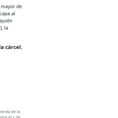
o mayor de
capa al
 quién
, la
a cárcel.
ienda de la
ntre el 1 de