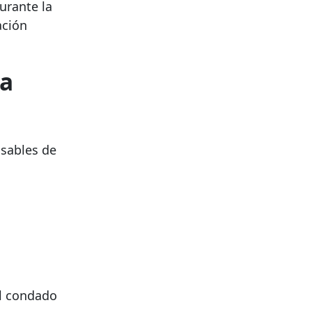
urante la
ación
la
nsables de
el condado