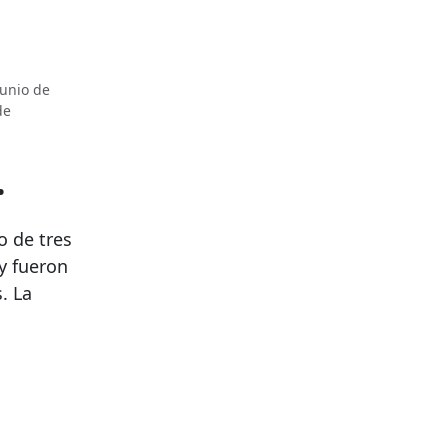
junio de
de
.
 de tres
 y fueron
. La