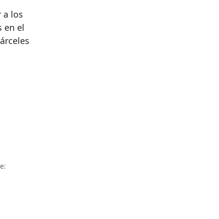
 a los
 en el
árceles
e: