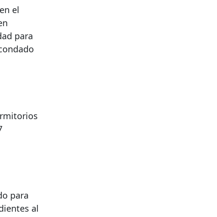
en el
en
idad para
 condado
rmitorios
7
do para
dientes al