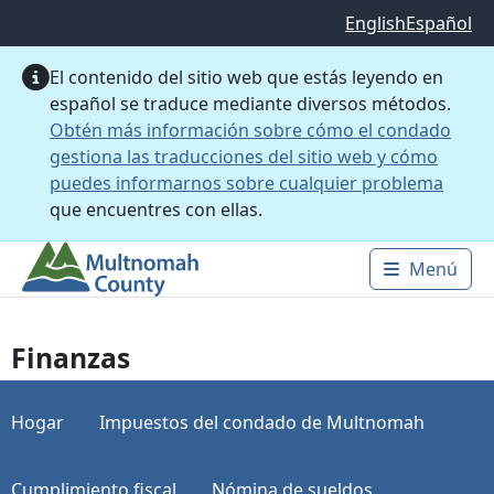
Saltar al contenido principal
English
Español
El contenido del sitio web que estás leyendo en
español se traduce mediante diversos métodos.
Obtén más información sobre cómo el condado
gestiona las traducciones del sitio web y cómo
puedes informarnos sobre cualquier problema
que encuentres con ellas.
Menú
Main 
Finanzas
Hogar
Impuestos del condado de Multnomah
Cumplimiento fiscal
Nómina de sueldos