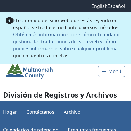
Saltar al contenido principal
English
Español
El contenido del sitio web que estás leyendo en
español se traduce mediante diversos métodos.
Obtén más información sobre cómo el condado
gestiona las traducciones del sitio web y cómo
puedes informarnos sobre cualquier problema
que encuentres con ellas.
Menú
Main 
División de Registros y Archivos
Hogar
Contáctanos
Archivo
Calendarios de retención
Preguntas frecuentes