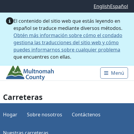
Saltar al contenido principal
English
Español
El contenido del sitio web que estás leyendo en
español se traduce mediante diversos métodos.
Obtén más información sobre cómo el condado
gestiona las traducciones del sitio web y cómo
puedes informarnos sobre cualquier problema
que encuentres con ellas.
Menú
Main 
Carreteras
Hogar
Sobre nosotros
Contáctenos
Nuestras carreteras