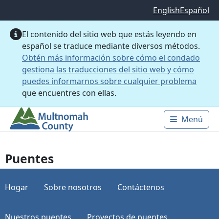
Saltar al contenido principal
English
Español
El contenido del sitio web que estás leyendo en
español se traduce mediante diversos métodos.
Obtén más información sobre cómo el condado
gestiona las traducciones del sitio web y cómo
puedes informarnos sobre cualquier problema
que encuentres con ellas.
Menú
Main 
Puentes
Hogar
Sobre nosotros
Contáctenos
Nuestros puentes
Proyectos de puentes