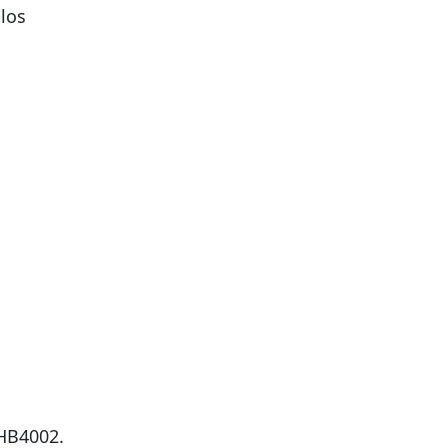
e
los
 HB4002.