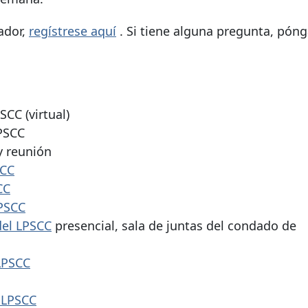
ador,
regístrese aquí
.
Si tiene alguna pregunta, pón
SCC (virtual)
LPSCC
y reunión
SCC
CC
LPSCC
del LPSCC
presencial, sala de juntas del condado de
 LPSCC
l LPSCC