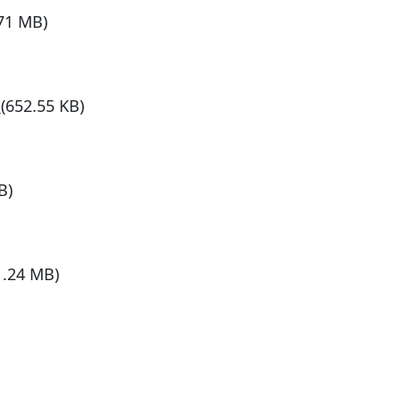
.71 MB)
g
(652.55 KB)
B)
1.24 MB)