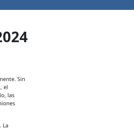
2024
mente. Sin
, el
o, las
niones
. La