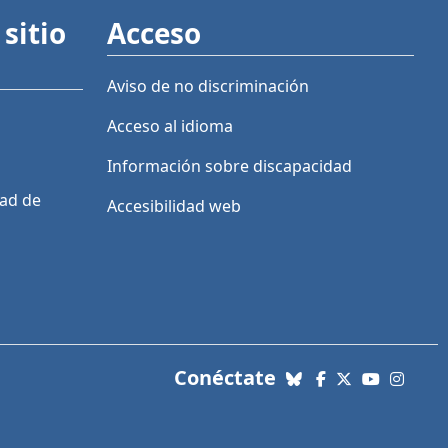
sitio
Acceso
Aviso de no discriminación
Acceso al idioma
Información sobre discapacidad
dad de
Accesibilidad web
con nosotros. Enl
Conéctate
Bluesky
Facebook
X (Twitter)
YouTube
Insta