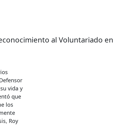
Reconocimiento al Voluntariado en
rios
 Defensor
su vida y
mentó que
me los
emente
is, Roy