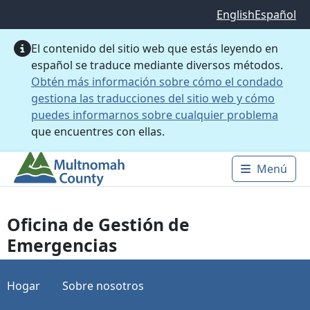
Saltar al contenido principal
English
Español
El contenido del sitio web que estás leyendo en
español se traduce mediante diversos métodos.
Obtén más información sobre cómo el condado
gestiona las traducciones del sitio web y cómo
puedes informarnos sobre cualquier problema
que encuentres con ellas.
Menú
Main 
Oficina de Gestión de
Emergencias
Hogar
Sobre nosotros