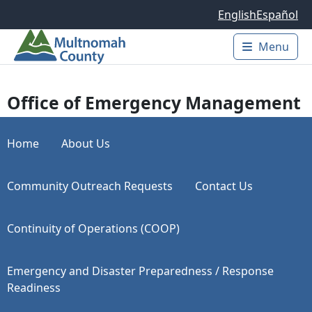
Skip to main content
English
Español
Menu
Main 
Office of Emergency Management
Home
About Us
Community Outreach Requests
Contact Us
Continuity of Operations (COOP)
Emergency and Disaster Preparedness / Response
Readiness