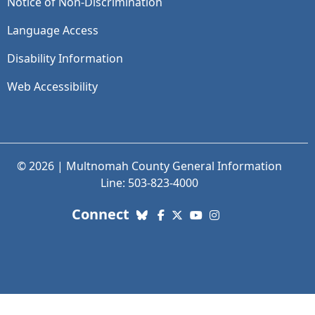
Notice of Non-Discrimination
Language Access
Disability Information
Web Accessibility
© 2026 | Multnomah County General Information
Line: 503-823-4000
with us. Social Media links
Connect
Bluesky
Facebook
X (Twitter)
YouTube
Instagram