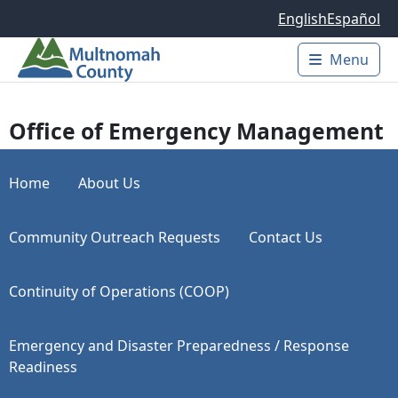
Skip to main content
English
Español
Menu
Main 
Office of Emergency Management
Home
About Us
Community Outreach Requests
Contact Us
Continuity of Operations (COOP)
Emergency and Disaster Preparedness / Response
Readiness