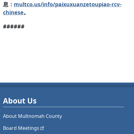
息：
multco.us/info/paixuxuanzetoupiao-rcv-
chinese
。
######
About Us
About Multnomah County
Board
Meetings