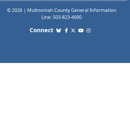
© 2026 | Multnomah County General Information
Line: 503-823-4000
with us. Social Media links
Connect
Bluesky
Facebook
X (Twitter)
YouTube
Instagram