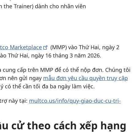
n the Trainer) dành cho nhân viên
tco
Marketplace
(MMP) vào Thứ Hai, ngày 2
vào Thứ Hai, ngày 16 tháng 3 năm 2026.
à cung cấp trên MMP để có thể nộp đơn. Chúng tôi
đơn nên gửi ngay
mẫu đơn yêu cầu quyền truy cập
lý có thể cần tối đa ba ngày làm việc.
trợ này tại:
multco.us/info/quy-giao-duc-cu-tri-
ầu cử theo cách xếp hạng