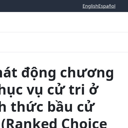
English
Español
hát động chương
hục vụ cử tri ở
h thức bầu cử
 (Ranked Choice