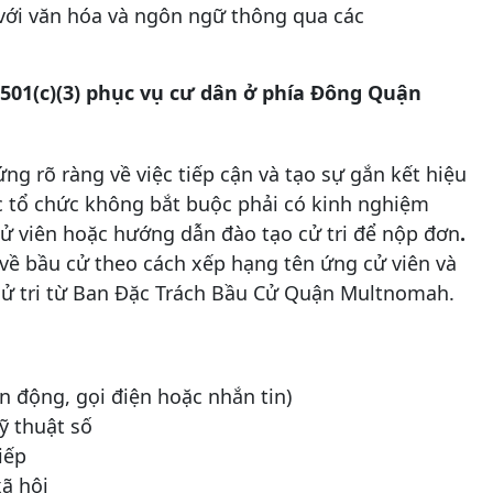
với văn hóa và ngôn ngữ thông qua các
 501(c)(3) phục vụ cư dân ở phía Đông Quận
.
g rõ ràng về việc tiếp cận và tạo sự gắn kết hiệu
 tổ chức không bắt buộc phải có kinh nghiệm
cử viên hoặc hướng dẫn đào tạo cử tri để nộp đơn
.
 về bầu cử theo cách xếp hạng tên ứng cử viên và
 cử tri từ Ban Đặc Trách Bầu Cử Quận Multnomah.
vận động, gọi điện hoặc nhắn tin)
ỹ thuật số
iếp
xã hội