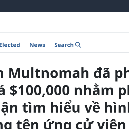
Elected
News
Search
n Multnomah đã p
giá $100,000 nhằm p
ận tìm hiểu về hìn
ng tên ứng cử viên