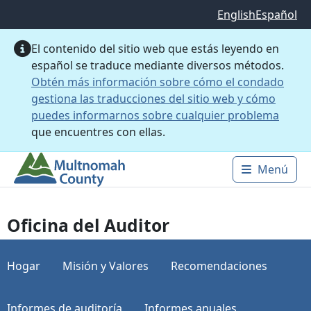
Saltar al contenido principal
English
Español
El contenido del sitio web que estás leyendo en
español se traduce mediante diversos métodos.
Obtén más información sobre cómo el condado
gestiona las traducciones del sitio web y cómo
puedes informarnos sobre cualquier problema
que encuentres con ellas.
Menú
Main 
Oficina del Auditor
Hogar
Misión y Valores
Recomendaciones
Informes de auditoría
Informes anuales