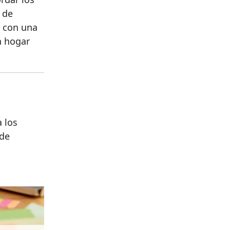
d de
e con una
n hogar
 los
 de