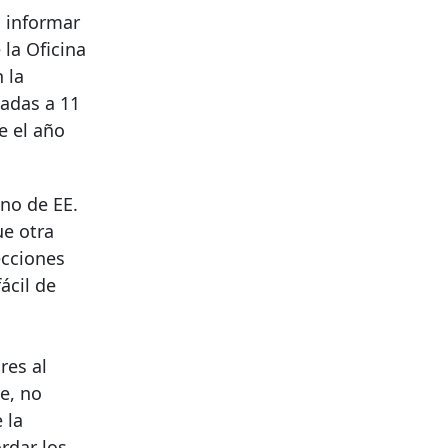
a informar
la Oficina
 la
zadas a 11
e el año
no de EE.
ue otra
ecciones
ácil de
res al
e, no
 la
rdar los