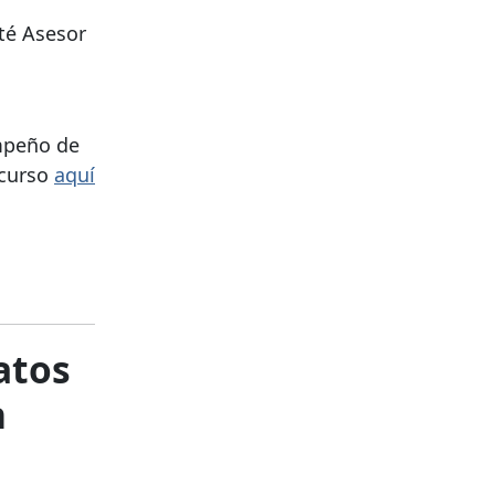
té Asesor
empeño de
 curso
aquí
atos
n