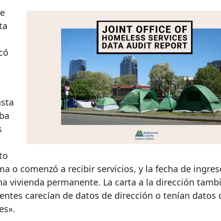
e
ta
icó
nsta
aba
s
to
a o comenzó a recibir servicios, y la fecha de ingres
una vivienda permanente. La carta a la dirección tamb
entes carecían de datos de dirección o tenían datos 
es».