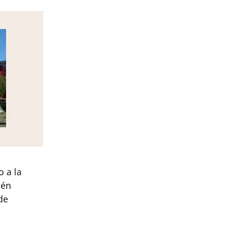
o a la
ién
de