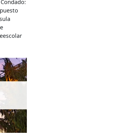
l Condado:
mpuesto
sula
de
eescolar