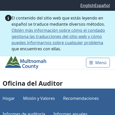
Saltar al contenido principal
English
Español
El contenido del sitio web que estás leyendo en
español se traduce mediante diversos métodos.
Obtén más información sobre cómo el condado
gestiona las traducciones del sitio web y cómo
puedes informarnos sobre cualquier problema
que encuentres con ellas.
Menú
Main 
Oficina del Auditor
Hogar
Misión y Valores
Recomendaciones
Informes de auditoría
Informes anuales