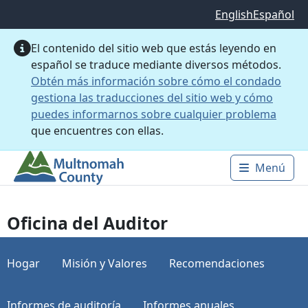
Saltar al contenido principal
English
Español
El contenido del sitio web que estás leyendo en
español se traduce mediante diversos métodos.
Obtén más información sobre cómo el condado
gestiona las traducciones del sitio web y cómo
puedes informarnos sobre cualquier problema
que encuentres con ellas.
Menú
Main 
Oficina del Auditor
Hogar
Misión y Valores
Recomendaciones
Informes de auditoría
Informes anuales