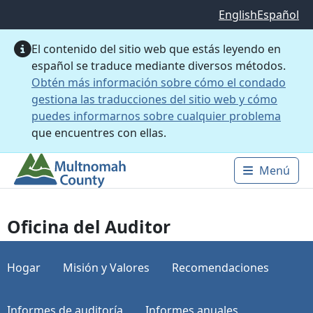
Saltar al contenido principal
English
Español
El contenido del sitio web que estás leyendo en
español se traduce mediante diversos métodos.
Obtén más información sobre cómo el condado
gestiona las traducciones del sitio web y cómo
puedes informarnos sobre cualquier problema
que encuentres con ellas.
Menú
Main 
Oficina del Auditor
Hogar
Misión y Valores
Recomendaciones
Informes de auditoría
Informes anuales