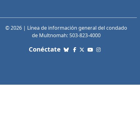
© 2026 | Línea de información general del condado
de Multnomah: 503-823-4000
con nosotros. Enlaces a re
Conéctate
Bluesky
Facebook
X (Twitter)
YouTube
Instagram