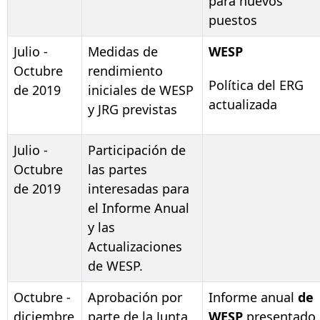
para nuevos
puestos
Julio -
Medidas de
WESP
Octubre
rendimiento
Política del ERG
de 2019
iniciales de WESP
actualizada
y JRG previstas
Julio -
Participación de
Octubre
las partes
de 2019
interesadas para
el Informe Anual
y las
Actualizaciones
de WESP.
Octubre -
Aprobación por
Informe anual
de
diciembre
parte de la Junta
WESP
presentado