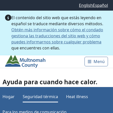
Saltar al contenido principal
English
Español
El contenido del sitio web que estás leyendo en
español se traduce mediante diversos métodos.
Obtén más información sobre cómo el condado
gestiona las traducciones del sitio web y cómo
puedes informarnos sobre cualquier problema
que encuentres con ellas.
Menú
Main 
Ayuda para cuando hace calor.
Hogar
Seguridad térmica
Heat illness
Para los medios de comunicación