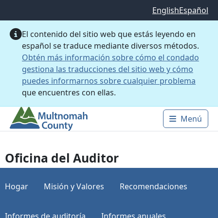
Saltar al contenido principal
English
Español
El contenido del sitio web que estás leyendo en
español se traduce mediante diversos métodos.
Obtén más información sobre cómo el condado
gestiona las traducciones del sitio web y cómo
puedes informarnos sobre cualquier problema
que encuentres con ellas.
Menú
Main 
Oficina del Auditor
Hogar
Misión y Valores
Recomendaciones
Informes de auditoría
Informes anuales