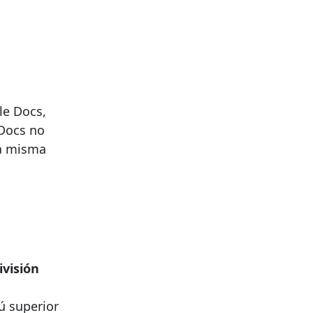
le Docs,
 Docs no
la misma
ivisión
ú superior