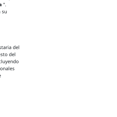
a
".
n su
taria del
sto del
ncluyendo
ionales
e