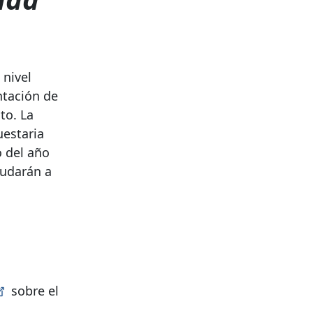
 nivel
ntación de
to. La
uestaria
o del año
yudarán a
sobre el