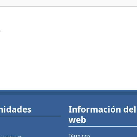
?
nidades
Información del 
web
Términos