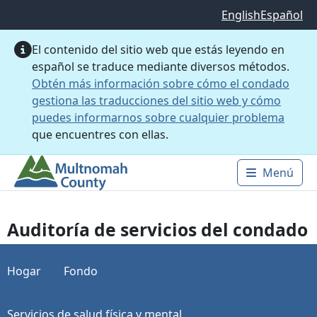
Saltar al contenido principal
English
Español
El contenido del sitio web que estás leyendo en
español se traduce mediante diversos métodos.
Obtén más información sobre cómo el condado
gestiona las traducciones del sitio web y cómo
puedes informarnos sobre cualquier problema
que encuentres con ellas.
Menú
Main 
Auditoría de servicios del condado
Hogar
Fondo
Servicios de salud física y mental