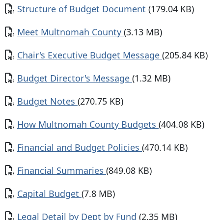
Documento
Structure of Budget Document
(179.04 KB)
Documento
Meet Multnomah County
(3.13 MB)
Documento
Chair's Executive Budget Message
(205.84 KB)
Documento
Budget Director's Message
(1.32 MB)
Documento
Budget Notes
(270.75 KB)
Documento
How Multnomah County Budgets
(404.08 KB)
Documento
Financial and Budget Policies
(470.14 KB)
Documento
Financial Summaries
(849.08 KB)
Documento
Capital Budget
(7.8 MB)
Documento
Legal Detail by Dept by Fund
(2.35 MB)