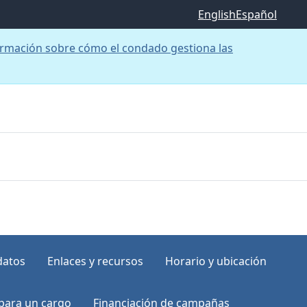
English
Español
rmación sobre cómo el condado gestiona las
datos
Enlaces y recursos
Horario y ubicación
para un cargo
Financiación de campañas