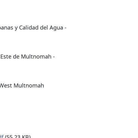
anas y Calidad del Agua -
l Este de Multnomah -
e West Multnomah
df
(55.23 KB)