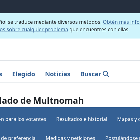
añol se traduce mediante diversos métodos.
Obtén más info
nos sobre cualquier problema
que encuentres con ellas.
s
Elegido
Noticias
Buscar
ondado de Multnomah
n para los votantes
Resultados e historial
Mapas y 
 de preferencia
Medidas y peticiones
Postulándose 