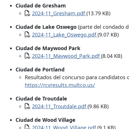
Ciudad de Gresham
Documento
2024-11_Gresham.pdf
(13.79 KB)
Ciudad de Lake Oswego
(parte del condado 
Documento
2024-11_Lake_Oswego.pdf
(9.07 KB)
Ciudad de Maywood Park
Documento
2024-11_Maywood_Park.pdf
(8.04 KB)
Ciudad de Portland
Resultados del concurso para candidatos d
https://rcvresults.multco.us/
Ciudad de Troutdale
Documento
2024-11_Troutdale.pdf
(9.86 KB)
Ciudad de Wood Village
Documento
2024-11_Wood_Village.pdf
(9.1 KB)