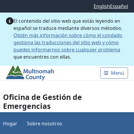
Saltar al contenido principal
English
Español
El contenido del sitio web que estás leyendo en
español se traduce mediante diversos métodos.
Obtén más información sobre cómo el condado
gestiona las traducciones del sitio web y cómo
puedes informarnos sobre cualquier problema
que encuentres con ellas.
Menú
Main 
Oficina de Gestión de
Emergencias
Hogar
Sobre nosotros