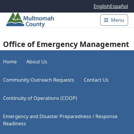
Skip to main content
English
Español
Menu
Main 
Office of Emergency Management
Home
About Us
Community Outreach Requests
Contact Us
Continuity of Operations (COOP)
Emergency and Disaster Preparedness / Response
Readiness